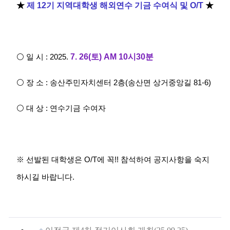
★
제
12
기 지역대학생 해외연수 기금 수여식 및
O/T
★
7. 26(
토
) AM 10시30분
⚪
일 시
: 2025.
⚪
장 소
:
송산주민자치센터
2
층
(
송산면 상거중앙길
81-6)
⚪
대 상
:
연수기금 수여자
※
선발된 대학생은
O/T
에 꼭
!!
참석하여 공지사항을 숙지
하시길 바랍니다
.