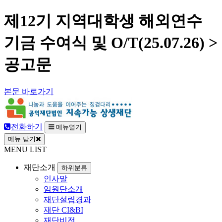
제12기 지역대학생 해외연수
기금 수여식 및 O/T(25.07.26) >
공고문
본문 바로가기
전화하기
메뉴열기
메뉴 닫기
MENU LIST
재단소개
하위분류
인사말
임원단소개
재단설립경과
재단 CI&BI
재단비전