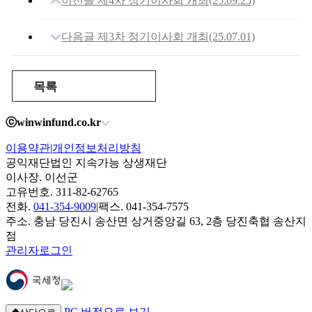
이전글
제4차 정기이사회 개최(25.09.25)
다음글
제3차 정기이사회 개최(25.07.01)
목록
ⓒwinwinfund.co.kr
이용약관
|
개인정보처리방침
공익재단법인 지속가능 상생재단
이사장. 이선군
고유번호. 311-82-62765
전화.
041-354-9009
|
팩스. 041-354-7575
주소. 충남 당진시 송산면 상거중앙길 63, 2층 당진축협 송산지
점
관리자로그인
PC 버전으로 보기